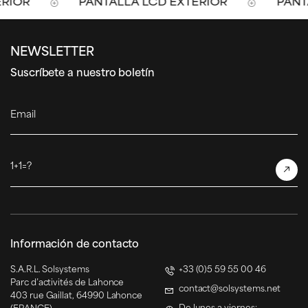
RIOR
PANTALLA LCD EXTERIOR
PANTA
NEWSLETTER
Suscríbete a nuestro boletín
Email
1+1=?
Información de contacto
S.A.R.L. Solsystems
+33 (0)5 59 55 00 46
Parc d’activités de Lahonce
contact@solsystems.net
403 rue Gaillat, 64990 Lahonce