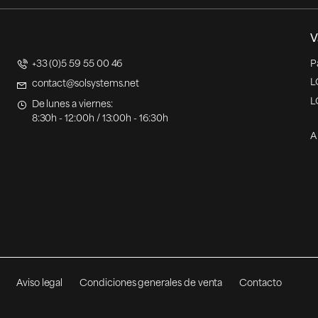
V
+33 (0)5 59 55 00 46
P
L
contact@solsystems.net
L
De lunes a viernes:
8:30h - 12:00h / 13:00h - 16:30h
A
Aviso legal
Condiciones generales de venta
Contacto