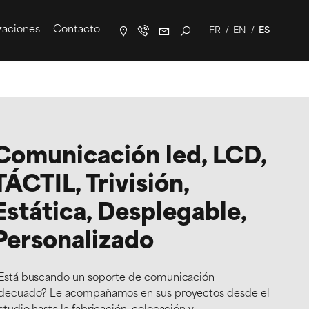
zaciones
Contacto
FR
EN
ES
+33(0)5
contact@solsystems.net
59
55
00
46
Comunicación led, LCD,
TÁCTIL, Trivisión,
Estática, Desplegable,
Personalizado
Está buscando un soporte de comunicación
decuado? Le acompañamos en sus proyectos desde el