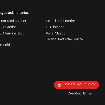
ayas publicitarias
antalla led exterior
Pantalla Led interior
CD exterior
LCD interior
CD Terminal táctil
Panel Clásico
Trivisión
Desfilante
Estático
 medida
Solicitar presupuesto
Créditos:
Haritza