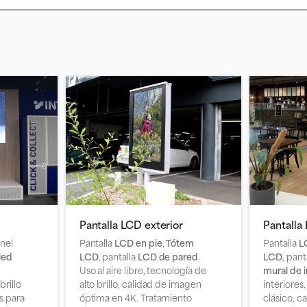
Pantalla LCD exterior
Pantalla 
anel
Pantalla
LCD en pie
,
Tótem
Pantalla
LC
led
LCD
, pantalla
LCD de pared
.
LCD
, pan
Uso al aire libre, tecnología de
mural de 
brillo
alto brillo, calidad de imagen
interiores,
s para
óptima en 4K. Tratamiento
clásico, c