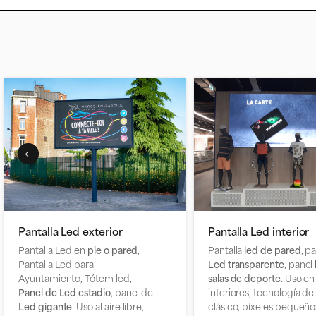
Pantalla Led exterior
Pantalla Led interior
Pantalla Led en
pie o pared
,
Pantalla
led de pared
, p
Pantalla Led para
Led transparente
, panel
Ayuntamiento, Tótem led,
salas de deporte
. Uso en
Panel de Led estadio
, panel de
interiores, tecnología de 
Led gigante
. Uso al aire libre,
clásico, píxeles pequeño