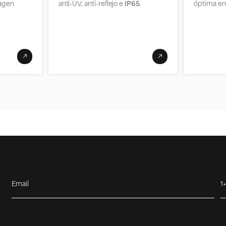
magen
anti-UV, anti-reflejo e
IP65
.
óptima e
Email
1