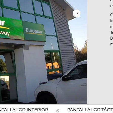
e
m
O
i
c
T
B
m
LLA LCD INTERIOR
PANTALLA LCD TÁCTIL