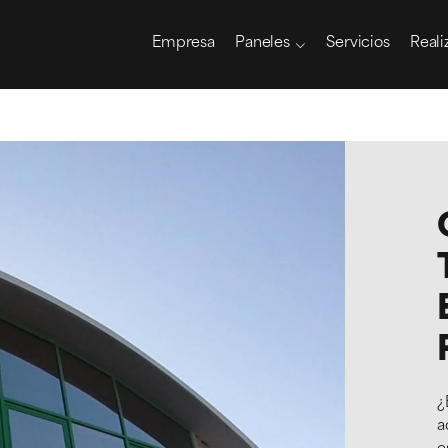
Empresa
Paneles
Servicios
Reali
Trivisión
Desfilante
Estático
¿
a