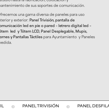
studio hasta la fabricación, colocación y
antenimiento de sus soportes de comunicación.
frecemos una gama diversa de paneles para uso
nterior y exterior:
Panel Trivisión, pantalla de
omunicación led en pie o pared – letrero digital led –
ótem led y Tótem LCD, Panel Desplegable, Mupis,
ornes y Pantallas Táctiles
para Ayuntamiento y Paneles
edida.
PANEL TRIVISIÓN
PANEL DESFILAN