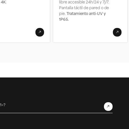
n
4K
.
libre accesible 24h/24 y 7j/7.
Pantalla táctil de pared o de
pie.
Tratamiento anti-UV y
1P65.
+1=?