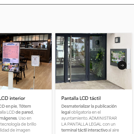
LCD interior
Pantalla LCD táctil
D en pie
,
Tótem
Desmaterializar la publicación
talla LCD
de pared
,
legal
obligatoria en el
imágenes
. Uso en
ayuntamiento. ADMINISTRAR
 tecnología de brillo
LA PANTALLA LEGAL con un
alidad de imagen
terminal táctil interactivo
al aire