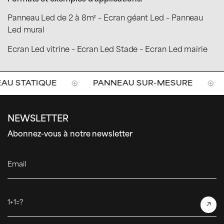
Panneau Led de 2 à 8m² – Ecran géant Led – Panneau
Led mural
Ecran Led vitrine – Ecran Led Stade – Ecran Led mairie
U STATIQUE
PANNEAU SUR-MESURE
NEWSLETTER
Abonnez-vous à notre newsletter
Email
1+1=?