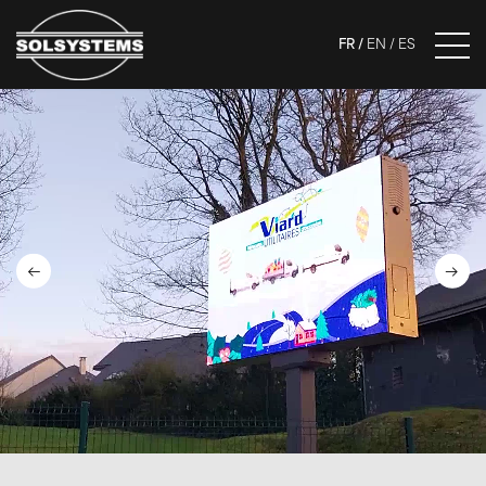
FR
EN
ES